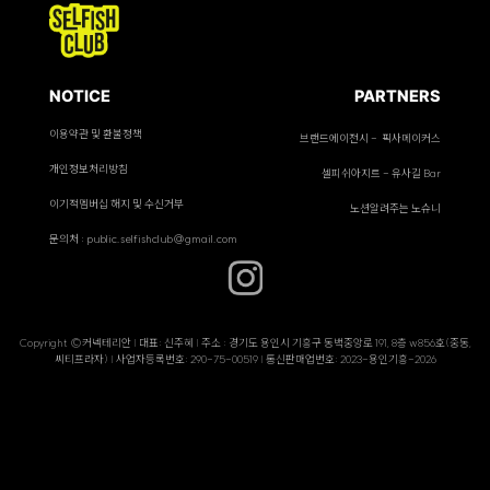
NOTICE
PARTNERS
이용약관 및 환불정책
브랜드에이전시 - 픽사메이커스
개인정보처리방침
셀피쉬아지트 - 유사길 Bar
이기적멤버십 해지 및 수신거부
노션알려주는 노슈니
문의처 : public.selfishclub@gmail.com
Copyright ©커넥테리안 | 대표: 신주혜 | 주소 : 경기도 용인시 기흥구 동백중앙로 191, 8층 w856호(중동,
씨티프라자) | 사업자등록번호: 290-75-00519 | 통신판매업번호: 2023-용인기흥-2026