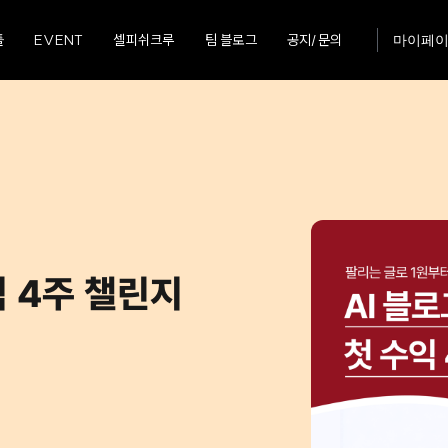
툴
EVENT
셀피쉬크루
팀 블로그
공지/문의
마이페
익 4주 챌린지