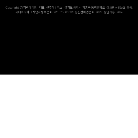
Copyright ©커넥테리안 | 대표: 신주혜 | 주소 : 경기도 용인시 기흥구 동백중앙로 191, 8층 w856호(중동,
씨티프라자) | 사업자등록번호: 290-75-00519 | 통신판매업번호: 2023-용인기흥-2026