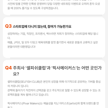
사전에 팀별 간략한 단톡방 운영부터 당일 다양한 네트워킹 이벤트로 오히려 혼자 오셨
을 때 200% 즐기실 수 있도록 구성하겠습니다.
Q3
스타트업에 다니지 않는데, 참여가 가능한가요
성장하려는 기업, 직장인, 프리랜서, 백수라면 저희가 정의하는 스타트업에 해당 됩니
다.
매출, J커브, 일 모두 다잊고 체육대회를 맘껏 즐기면서 새로운 분들과 교류하고 싶은
분들이라면 대환영입니다!
Q4
주최사 '셀피쉬클럽'과 '픽사메이커스'는 어떤 곳인가
요?
셀피쉬클럽(SELFISH CLUB)은 본인의 성장을 위해 이기적으로 공유하는 기버들 중심
의 커뮤니티 입니다.
관짝에 들어가기 직전까지 선택권을 갖고 주도적으로 일할 수 있도록 성장할 수 있는 프
로젝트들을 계속 벌여나가고 있습니다.
픽사메이커스(Pixar Makers)는 예술성을 지닌 아티스트(artist)와 함께 브랜드를 만
들고