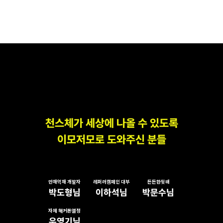
천스체가 세상에 나올 수 있도록
이모저모로 도와주신 분들
만재억재 개발자
레퍼러캠페인 대부
든든한뒷배
박도형님
이하석님
박문수님
자체 해커톤열정
우영기님