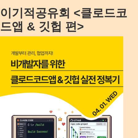
이기적공유회 <클로드코
드앱 & 깃헙 편>