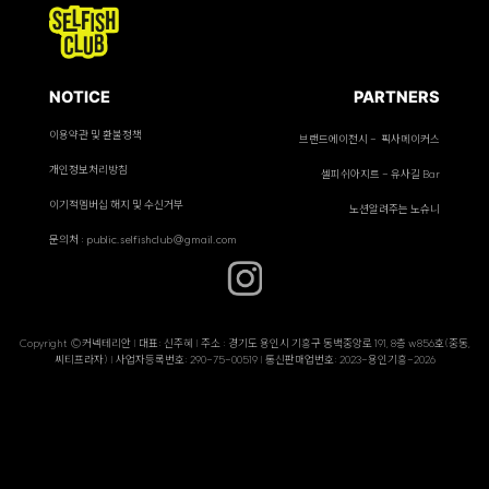
NOTICE
PARTNERS
이용약관 및 환불정책
브랜드에이전시 - 픽사메이커스
개인정보처리방침
셀피쉬아지트 - 유사길 Bar
이기적멤버십 해지 및 수신거부
노션알려주는 노슈니
문의처 : public.selfishclub@gmail.com
Copyright ©커넥테리안 | 대표: 신주혜 | 주소 : 경기도 용인시 기흥구 동백중앙로 191, 8층 w856호(중동,
씨티프라자) | 사업자등록번호: 290-75-00519 | 통신판매업번호: 2023-용인기흥-2026