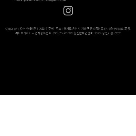
Copyright ©커넥테리안 | 대표: 신주혜 | 주소 : 경기도 용인시 기흥구 동백중앙로 191, 8층 w856호(중동,
씨티프라자) | 사업자등록번호: 290-75-00519 | 통신판매업번호: 2023-용인기흥-2026