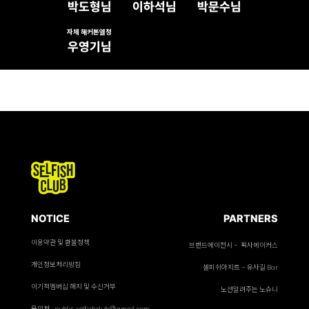
박도형님
이하석님
박문수님
자체 해커톤열정
우영기님
NOTICE
PARTNERS
이용약관 및 환불정책
브랜드에이전시 - 픽사메이커스
개인정보처리방침
셀피쉬아지트 - 유사길 Bar
이기적멤버십 해지 및 수신거부
노션알려주는 노슈니
문의처 : public.selfishclub@gmail.com