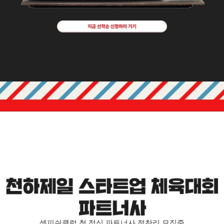
셀피쉬클럽 첫 정식 파트너사 절찬리 모집중