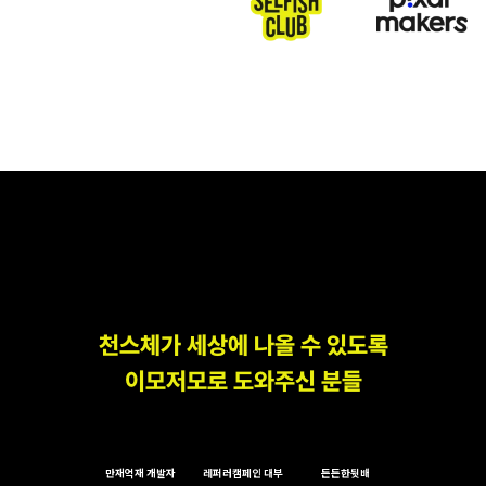
천스체가 세상에 나올 수 있도록
이모저모로 도와주신 분들
만재억재 개발자
레퍼러캠페인 대부
든든한뒷배