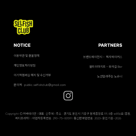
NOTICE
PARTNERS
이용약관 및 환불정책
브랜드에이전시 - 픽사메이커스
개인정보처리방침
셀피쉬아지트 - 유사길 Bar
이기적멤버십 해지 및 수신거부
노션알려주는 노슈니
문의처 : public.selfishclub@gmail.com
Copyright ©커넥테리안 | 대표: 신주혜 | 주소 : 경기도 용인시 기흥구 동백중앙로 191, 8층 w856호(중동,
씨티프라자) | 사업자등록번호: 290-75-00519 | 통신판매업번호: 2023-용인기흥-2026