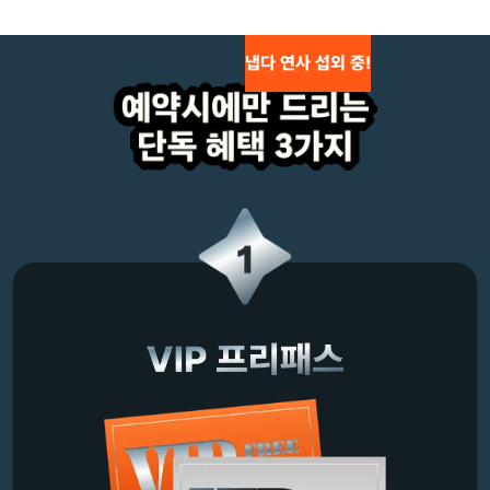
냅다 연사 섭외 중!