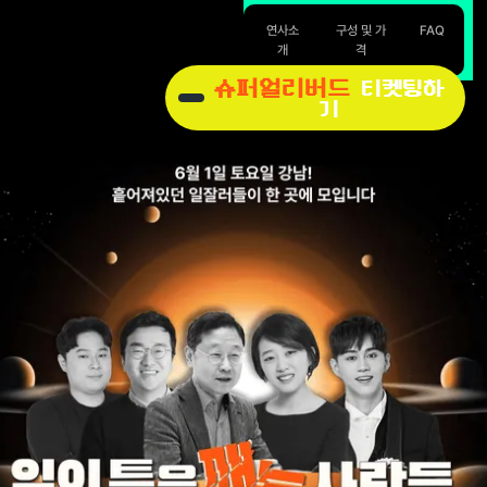
연사소
구성 및 가
FAQ
개
격
슈퍼얼리버드
티켓팅하
기