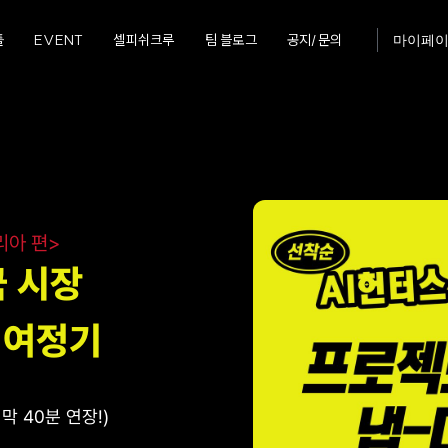
툴
EVENT
셀피쉬크루
팀 블로그
공지/문의
마이페
리아 편>
국 시장
 여정기
마지막 40분 연장!)