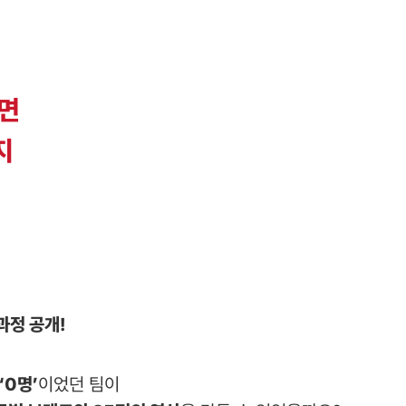
면
지
과정 공개!
‘0명’
이었던 팀이