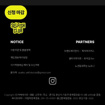
신청 마감
NOTICE
PARTNERS
이용약관 및 환불정책
브랜드에이전시 - 픽사메이커스
개인정보처리방침
셀피쉬아지트 - 유사길 Bar
이기적멤버십 해지 및 수신거부
노션알려주는 노슈니
문의처 : public.selfishclub@gmail.com
Copyright ©커넥테리안 | 대표: 신주혜 | 주소 : 경기도 용인시 기흥구 동백중앙로 191, 8층 w856호(중동,
씨티프라자) | 사업자등록번호: 290-75-00519 | 통신판매업번호: 2023-용인기흥-2026