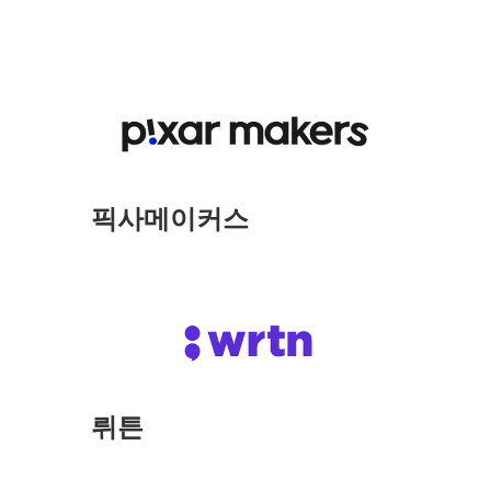
픽사메이커스
뤼튼