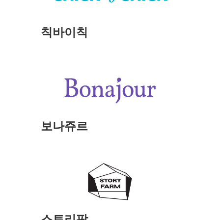
칙바이칙
보나쥬르
스토리팜