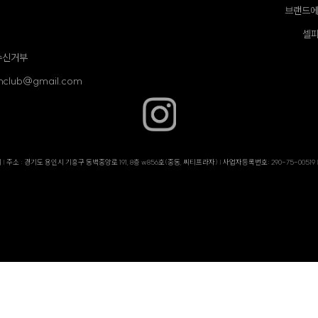
브랜드에
셀피
수신거부
ishclub@gmail.com
 | 주소 : 경기도 용인시 기흥구 동백중앙로 191, 8층 w856호(중동, 씨티프라자) | 사업자등록번호: 290-75-0051