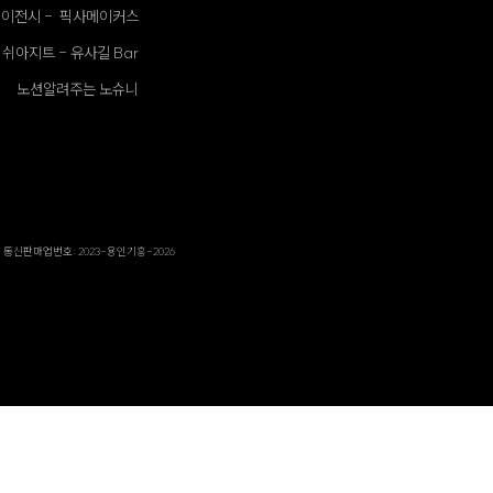
이전시 - 픽사메이커스
쉬아지트 - 유사길 Bar
노션알려주는 노슈니
9 | 통신판매업번호: 2023-용인기흥-2026