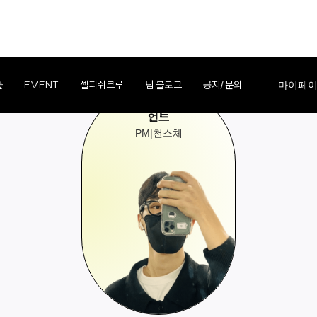
툴
EVENT
셀피쉬크루
팀 블로그
공지/문의
마이페
헌트
PM
|
천스체