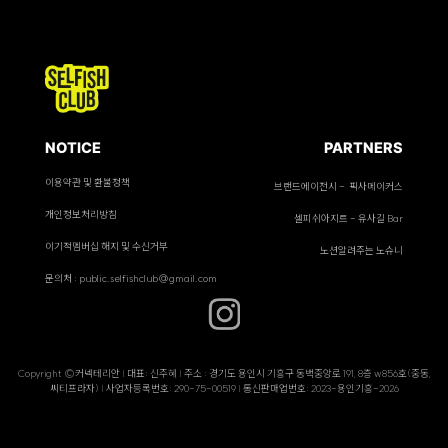
NOTICE
PARTNERS
이용약관 및 환불정책
브랜드에이전시 - 픽사메이커스
개인정보처리방침
셀피쉬아지트 - 유사길 Bar
이기적멤버십 해지 및 수신거부
노션알려주는 노슈니
문의처 : public.selfishclub@gmail.com
Copyright ©커넥테리안 | 대표: 신주혜 | 주소 : 경기도 용인시 기흥구 동백중앙로 191, 8층 w856호(중동,
씨티프라자) | 사업자등록번호: 290-75-00519 | 통신판매업번호: 2023-용인기흥-2026