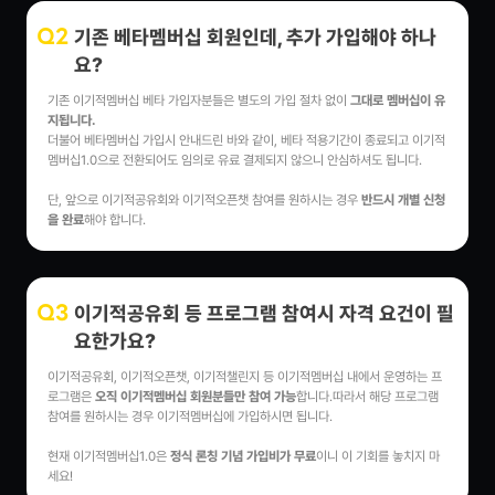
기존 베타멤버십 회원인데, 추가 가입해야 하나
Q2
요?
기존 이기적멤버십 베타 가입자분들은 별도의 가입 절차 없이
그대로 멤버십이 유
지됩니다.
더불어 베타멤버십 가입시 안내드린 바와 같이, 베타 적용기간이 종료되고 이기적
멤버십1.0으로 전환되어도 임의로 유료 결제되지 않으니 안심하셔도 됩니다.
단, 앞으로 이기적공유회와 이기적오픈챗 참여를 원하시는 경우
반드시 개별 신청
을 완료
해야 합니다.
이기적공유회 등 프로그램 참여시 자격 요건이 필
Q3
요한가요?
이기적공유회, 이기적오픈챗, 이기적챌린지 등 이기적멤버십 내에서 운영하는 프
로그램은
오직 이기적멤버십 회원분들만 참여 가능
합니다.따라서 해당 프로그램
참여를 원하시는 경우 이기적멤버십에 가입하시면 됩니다.
현재 이기적멤버십1.0은
정식 론칭 기념 가입비가 무료
이니 이 기회를 놓치지 마
세요!