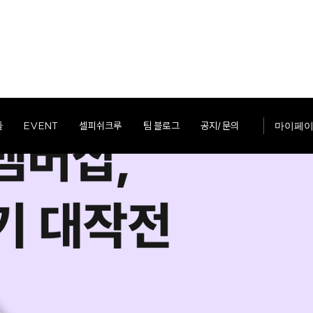
툴
EVENT
셀피쉬크루
팀 블로그
공지/문의
마이페