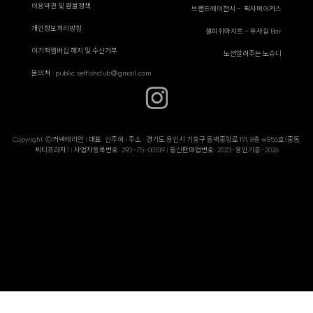
이용약관 및 환불정책
브랜드에이전시 - 픽사메이커스
개인정보처리방침
셀피쉬아지트 - 유사길 Bar
이기적멤버십 해지 및 수신거부
노션알려주는 노슈니
문의처 : public.selfishclub@gmail.com
Copyright ©커넥테리안 | 대표: 신주혜 | 주소 : 경기도 용인시 기흥구 동백중앙로 191, 8층 w856호(중동,
씨티프라자) | 사업자등록번호: 290-75-00519 | 통신판매업번호: 2023-용인기흥-2026