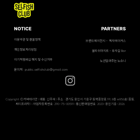
NOTICE
PARTNERS
이용약관 및 환불정책
브랜드에이전시 - 픽사메이커스
개인정보처리방침
셀피쉬아지트 - 유사길 Bar
이기적멤버십 해지 및 수신거부
노션알려주는 노슈니
문의처 : public.selfishclub@gmail.com
Copyright ©커넥테리안 | 대표: 신주혜 | 주소 : 경기도 용인시 기흥구 동백중앙로 191, 8층 w856호(중동,
씨티프라자) | 사업자등록번호: 290-75-00519 | 통신판매업번호: 2023-용인기흥-2026