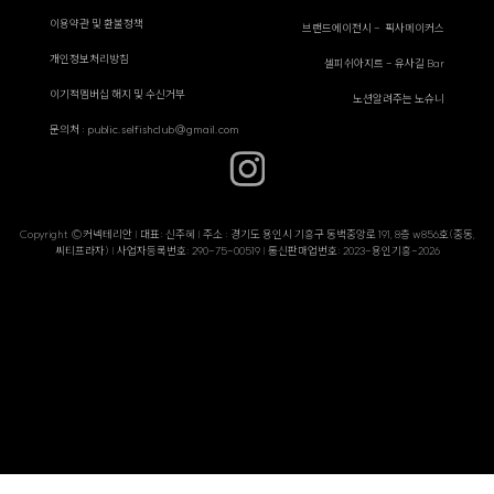
이용약관 및 환불정책
브랜드에이전시 - 픽사메이커스
개인정보처리방침
셀피쉬아지트 - 유사길 Bar
이기적멤버십 해지 및 수신거부
노션알려주는 노슈니
문의처 : public.selfishclub@gmail.com
Copyright ©커넥테리안 | 대표: 신주혜 | 주소 : 경기도 용인시 기흥구 동백중앙로 191, 8층 w856호(중동,
씨티프라자) | 사업자등록번호: 290-75-00519 | 통신판매업번호: 2023-용인기흥-2026