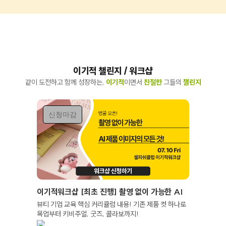
이기적 챌린지 / 워크샵
같이 도전하고 함께 성장하는,
이기적
이면서
친절한
그들의
챌린지
신청마감
이기적워크샵 [최초 진행] 촬영 없이 가능한 AI
제품 이미지의 모든 것!
뷰티 기업 교육 핵심 커리큘럼 내용! 기존 제품 컷 하나로
목업부터 키비주얼, 굿즈, 콜라보까지!