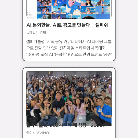
AI 문외한들, AI로 광고를 만들다… 셀피쉬
클럽, AI 마케팅 실무진 양성소로
뉴데일리 경제
셀피쉬클럽, 지식 공유 커뮤니티에서 AI 마케팅 그룹
으로 전담 인력 없이 천하제일 스타트업 체육대회
1000명 모집 AI '문외한' 8인으로 안경 브랜드 '카린'
AI 광고 작업물 내놔
셀피쉬클럽, 2024년 세 배 성장…2025년
글로벌·AI 혁신 도전
에이빙(AVING)