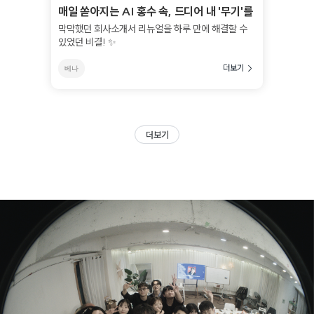
매일 쏟아지는 AI 홍수 속, 드디어 내 '무기'를
찾았습니다 (feat. 젠스파크 & 클로드)
막막했던 회사소개서 리뉴얼을 하루 만에 해결할 수
있었던 비결! ✨
더보기
베나
더보기